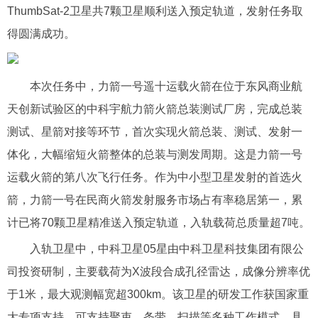
ThumbSat-2卫星共7颗卫星顺利送入预定轨道，发射任务取
得圆满成功。
本次任务中，力箭一号遥十运载火箭在位于东风商业航
天创新试验区的中科宇航力箭火箭总装测试厂房，完成总装
测试、星箭对接等环节，首次实现火箭总装、测试、发射一
体化，大幅缩短火箭整体的总装与测发周期。这是力箭一号
运载火箭的第八次飞行任务。作为中小型卫星发射的首选火
箭，力箭一号在民商火箭发射服务市场占有率稳居第一，累
计已将70颗卫星精准送入预定轨道，入轨载荷总质量超7吨。
入轨卫星中，中科卫星05星由中科卫星科技集团有限公
司投资研制，主要载荷为X波段合成孔径雷达，成像分辨率优
于1米，最大观测幅宽超300km。该卫星的研发工作获国家重
大专项支持，可支持聚束、条带、扫描等多种工作模式，具